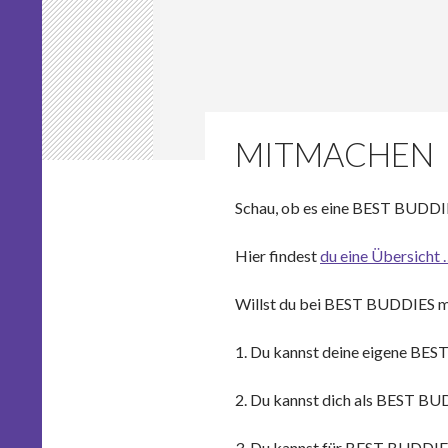
MITMACHEN
Schau, ob es eine BEST BUDDIE
Hier findest
du eine Übersicht 
Willst du bei BEST BUDDIES mi
1. Du kannst deine eigene BE
2. Du kannst dich als BEST BU
3. Du kannst für BEST BUDDIE