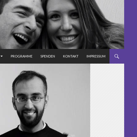
PROGRAMME
SPENDEN
KONTAKT
IMPRESSUM