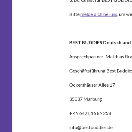
Bitte
melde dich bei uns
, um we
BEST BUDDIES Deutschland
Ansprechpartner: Matthias Bra
Geschäftsführung Best Buddie
Ockershäuser Allee 17
35037 Marburg
+ 49 6421 16 89 258
info@bestbuddies.de